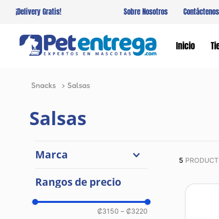
¡Delivery Gratis!
Sobre Nosotros
Contáctenos
Inicio
Ti
Snacks
Salsas
Salsas
Marca
5
PRODUCT
Natural Select
Rangos de precio
₡3150
–
₡3220