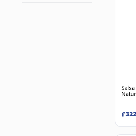
Salsa
Natur
₡
32