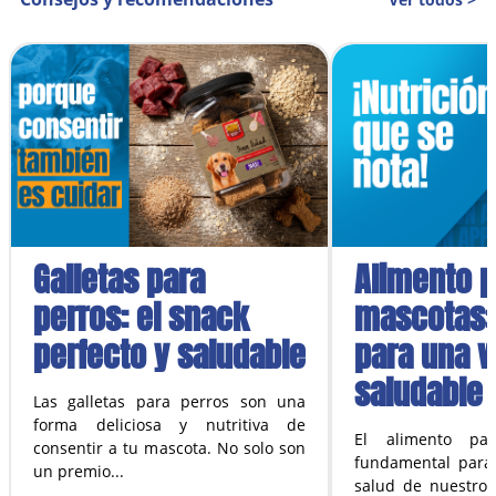
Con nuestra compra programada,
podés obtener 10% de descuento
siempre en los productos que más le
comprás a tu mejor amigo.
Más información
Galletas para
Alimento p
perros: el snack
mascotas:
perfecto y saludable
para una v
saludable
Las galletas para perros son una
forma deliciosa y nutritiva de
El alimento pa
consentir a tu mascota. No solo son
fundamental para 
un premio...
salud de nuestros