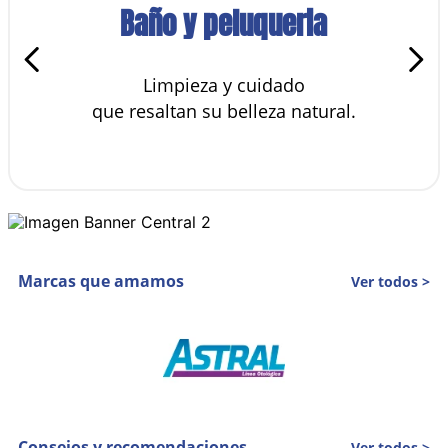
Baño y peluqueria
Limpieza y cuidado
que resaltan su belleza natural.
✕
¡Obtené 10%
Marcas que amamos
Ver todos >
de descuento
para siempre!
Consejos y recomendaciones
Ver todos >