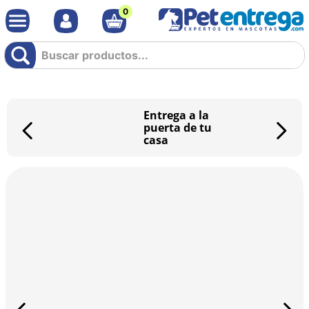
0
Buscar productos...
Entrega a la
puerta de tu
casa