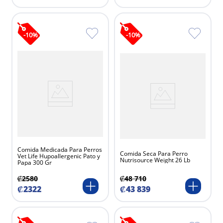
-
10
%
-
10
%
Comida Medicada Para Perros
Comida Seca Para Perro
Vet Life Hupoallergenic Pato y
Nutrisource Weight 26 Lb
Papa 300 Gr
₡
48
710
₡
2580
₡
43
839
₡
2322