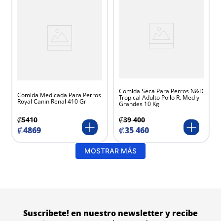
Comida Seca Para Perros N&D
Comida Medicada Para Perros
Tropical Adulto Pollo R. Med y
Royal Canin Renal 410 Gr
Grandes 10 Kg
₡
5410
₡
39
400
₡
4869
₡
35
460
MOSTRAR MÁS
Suscribete! en nuestro newsletter y recibe