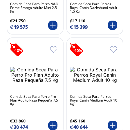
Comida Seca Para Perro N&D
Comida Seca Para Perros
Prime Frango Adulto Mini 2.5
Royal Canin Dachshund Adult
Kg
1.5 Kg
₡
21
750
₡
17
110
₡
19
575
₡
15
399
-
10
%
-
10
%
Comida Seca Para Perro Pro
Comida Seca Para Perros
Plan Adulto Raza Pequeña 7.5
Royal Canin Medium Adult 10
Kg
Kg
₡
33
860
₡
45
160
₡
30
474
₡
40
644