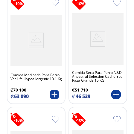
-
10
%
-
10
%
Comida Seca Para Perro N&D
Comida Medicada Para Perro
Ancestral Selection Cachorros
Vet Life Hypoallergenic 10.1 Kg
Raza Grande 15 KG
₡
70
100
₡
51
710
₡
63
090
₡
46
539
-
10
%
-
10
%