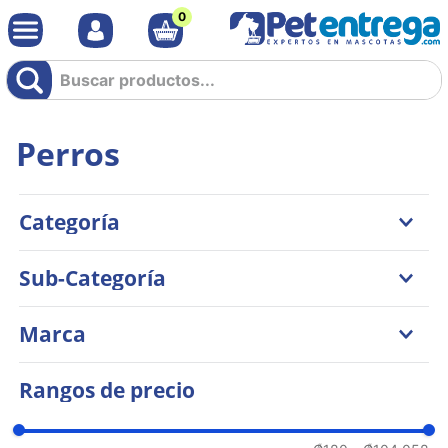
0
Buscar productos...
Perros
Categoría
Comidas
Sub-Categoría
Accesorios
Salud
Comida Seca
Marca
Higiene y Estética
Recetados
Snacks
Juguetes
Nutrisource
Rangos de precio
Comida Medicada
Ferplast
Paseos
Hills
Galletas
Taste Of The Wild