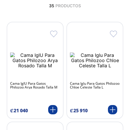
35
PRODUCTOS
Cama IglU Para Gatos
Cama Iglu Para Gatos Philozoo
Philozoo Arya Rosado Talla M
Chloe Celeste Talla L
₡
21
040
₡
25
910