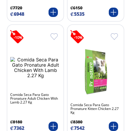
₡
7720
₡
6150
₡
6948
₡
5535
-
10
%
-
10
%
Comida Seca Para Gato
Pronature Adult Chicken With
Lamb 2.27 Kg
Comida Seca Para Gato
Pronature Kitten Chicken 2.27
Kg
₡
8180
₡
8380
₡
7362
₡
7542