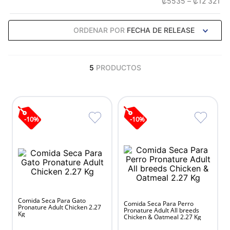
₡5535
–
₡12 321
ORDENAR POR
FECHA DE RELEASE
5
PRODUCTOS
-
10
%
-
10
%
Comida Seca Para Gato
Comida Seca Para Perro
Pronature Adult Chicken 2.27
Pronature Adult All breeds
Kg
Chicken & Oatmeal 2.27 Kg