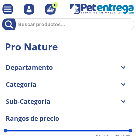
0
Buscar productos...
Pro Nature
Departamento
Gatos
Categoría
Perros
Comidas
Sub-Categoría
Comida Seca
Rangos de precio