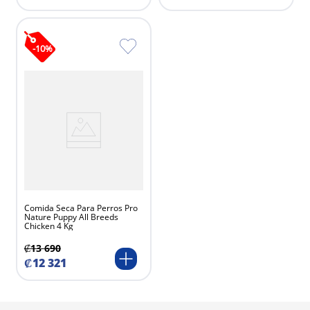
-
10
%
Comida Seca Para Perros Pro
Nature Puppy All Breeds
Chicken 4 Kg
₡
13
690
₡
12
321