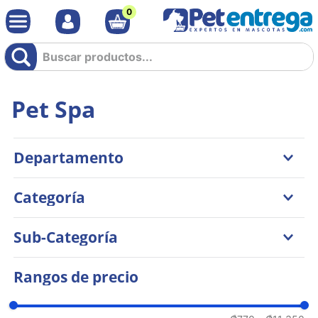
0
Buscar productos...
Pet Spa
Departamento
Perros
Categoría
Gatos
Higiene y Estética
Sub-Categoría
Accesorios
Salud
Cepillos y Cortauñas
Rangos de precio
Jabones y Shampoos
Tapetes y Pañales
Juguetes