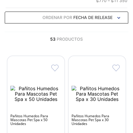
₡770
–
₡11 350
Arenas y Areneros
Cuidados Especiales
ORDENAR POR
FECHA DE RELEASE
Suplementos Vitamínicos
Rascadores y Gimnasios
Recetados
53
PRODUCTOS
Comederos y Bebederos
Pañitos Humedos Para
Pañitos Humedos Para
Mascotas Pet Spa x 50
Mascotas Pet Spa x 30
Unidades
Unidades