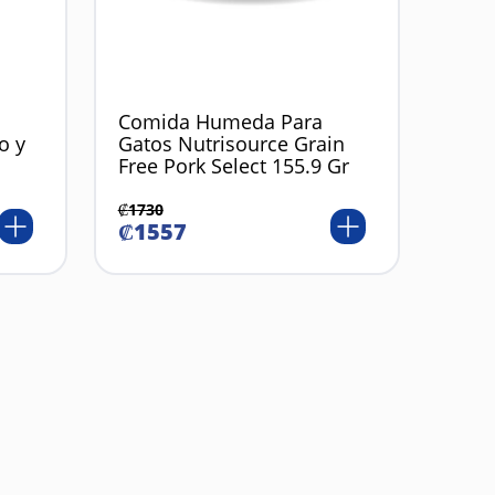
Comida Humeda Para
o y
Gatos Nutrisource Grain
Free Pork Select 155.9 Gr
₡
1730
₡
1557