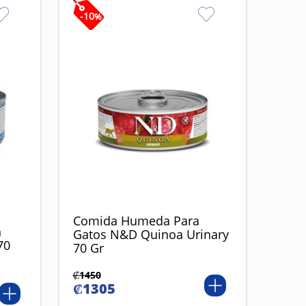
-
10
%
Comida Humeda Para
n
Gatos N&D Quinoa Urinary
70
70 Gr
₡
1450
₡
1305