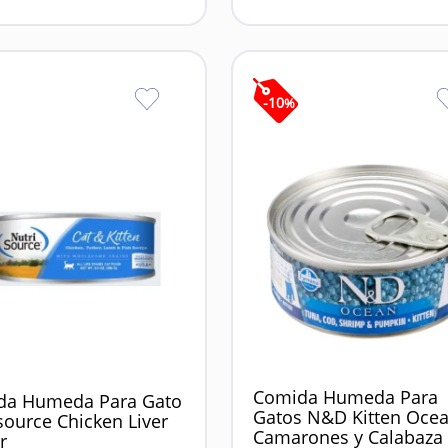
-
10
%
Comida Humeda Para
da Humeda Para Gato
Gatos N&D Kitten Oce
source Chicken Liver
Camarones y Calabaza
r