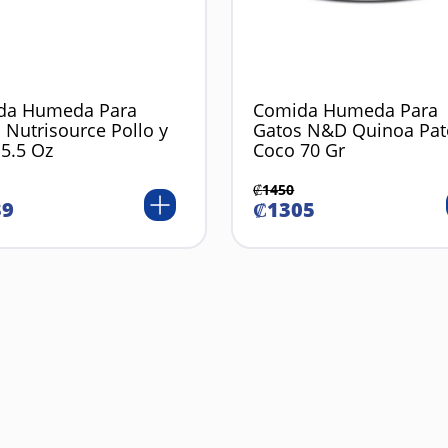
da Humeda Para
Comida Humeda Para
 Nutrisource Pollo y
Gatos N&D Quinoa Pat
 5.5 Oz
Coco 70 Gr
₡
1450
39
₡
1305