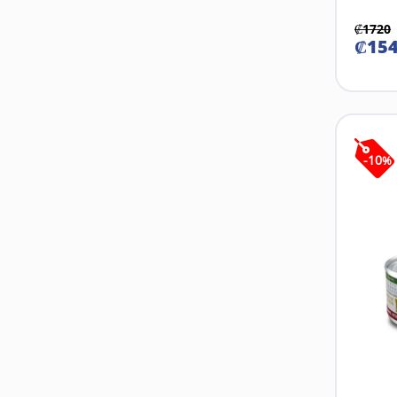
₡
1720
₡
15
-
10
%