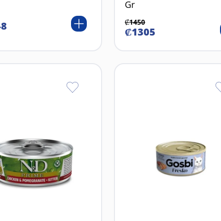
Gr
₡
1450
48
₡
1305