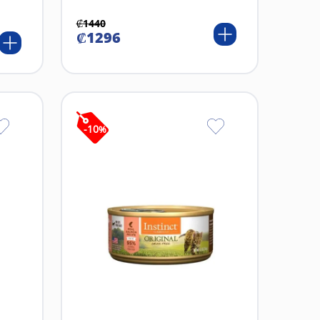
₡
1440
₡
1296
-
10
%