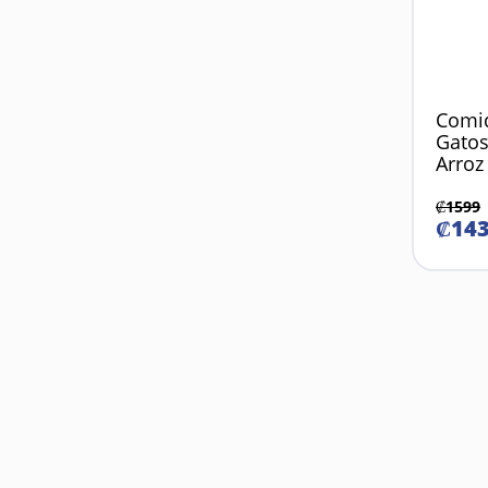
Comi
Gatos
Arroz
₡
1599
₡
14