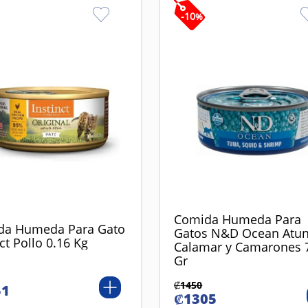
-
10
%
Comida Humeda Para
da Humeda Para Gato
Gatos N&D Ocean Atu
ct Pollo 0.16 Kg
Calamar y Camarones 
Gr
₡
1450
51
₡
1305