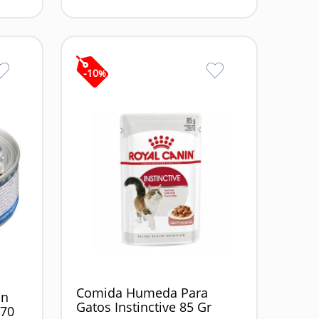
-
10
%
Comida Humeda Para
an
Gatos Instinctive 85 Gr
 70