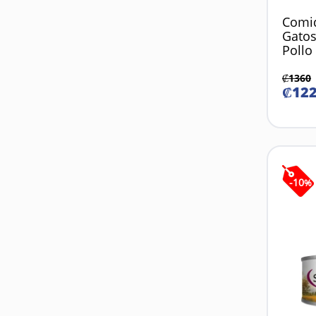
Comi
Gatos
Pollo
₡
1360
₡
12
-
10
%