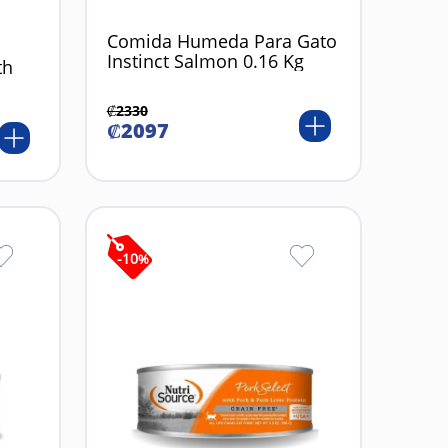
Comida Humeda Para Gato
Instinct Salmon 0.16 Kg
th
₡
2330
₡
2097
-
10
%