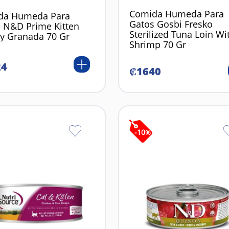
Comida Humeda Para
da Humeda Para
Gatos Gosbi Fresko
 N&D Prime Kitten
Sterilized Tuna Loin Wi
 y Granada 70 Gr
Shrimp 70 Gr
24
₡
1640
-
10
%