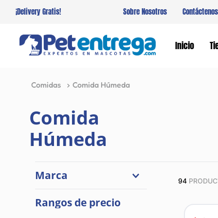
¡Delivery Gratis!
Sobre Nosotros
Contáctenos
Inicio
Ti
Comidas
Comida Húmeda
Comida
Húmeda
Marca
94
PRODUC
Whiskas
Rangos de precio
Fancy Feast