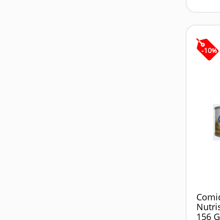
-
10
%
Comi
Nutri
156 G