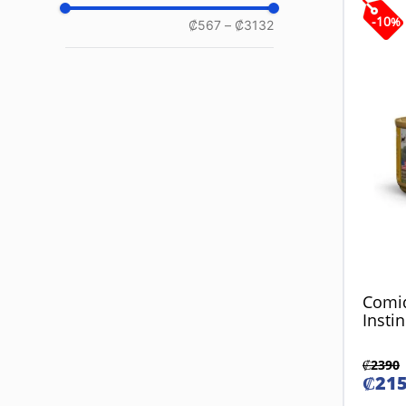
Felix
Nutrisource
-
10
%
₡567
–
₡3132
Bon Appetita
Gosbi
Taste Of The Wild
N&D Quinoa
N&D Ocean
Royal Canin
Comi
Instin
₡
2390
₡
21