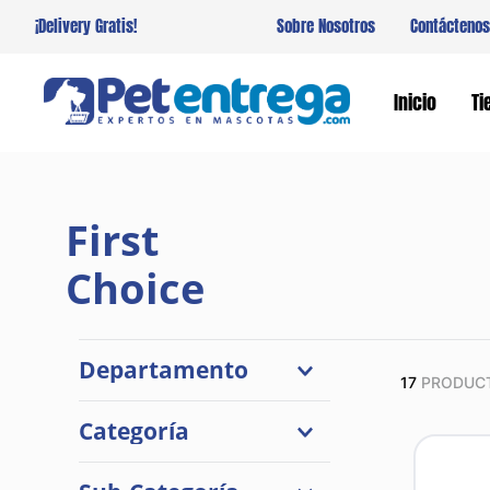
¡Delivery Gratis!
Sobre Nosotros
Contáctenos
Inicio
Ti
First
Choice
Departamento
17
PRODUC
Perros
Categoría
Gatos
Comidas