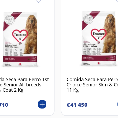
a Seca Para Perro 1st
Comida Seca Para Perr
e Senior All breeds
Choice Senior Skin & C
& Coat 2 Kg
11 Kg
710
₡
41
450