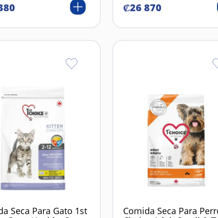
380
₡
26
870
a Seca Para Gato 1st
Comida Seca Para Perr