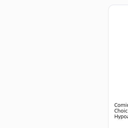
Comid
Choic
Hypoa