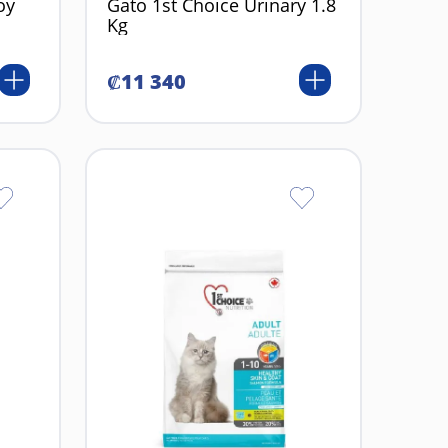
oy
Gato 1st Choice Urinary 1.8
Kg
₡
11
340