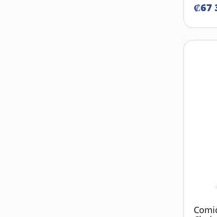
₡
67
Comid