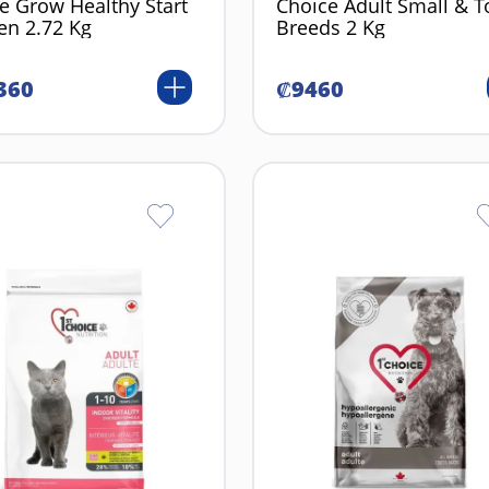
e Grow Healthy Start
Choice Adult Small & T
en 2.72 Kg
Breeds 2 Kg
360
₡
9460