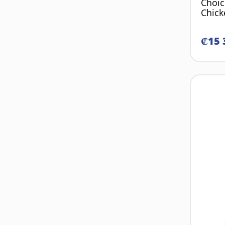
Choic
Chick
₡
15