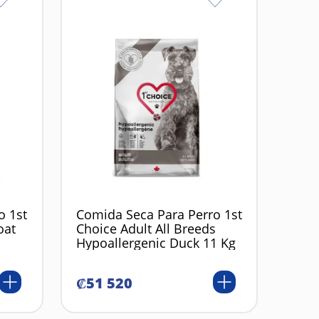
o 1st
Comida Seca Para Perro 1st
oat
Choice Adult All Breeds
Hypoallergenic Duck 11 Kg
₡
51
520