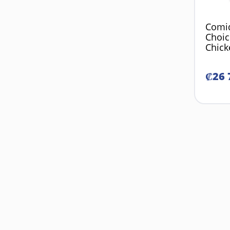
Comid
Choic
Chick
₡
26