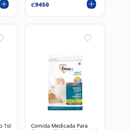
₡
9450
o 1st
Comida Medicada Para