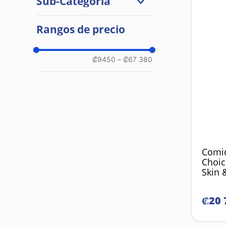
Sub-Categoría
Comida Seca
Rangos de precio
Comida Medicada
₡9450
–
₡67 380
Comid
Choic
Skin 
₡
20