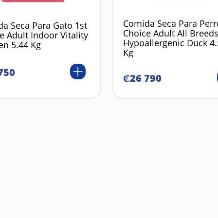
Comida Seca Para Perr
a Seca Para Gato 1st
Choice Adult All Breed
e Adult Indoor Vitality
Hypoallergenic Duck 4
en 5.44 Kg
Kg
750
₡
26
790