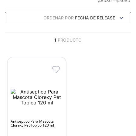
₡5080
–
₡5080
ORDENAR POR
FECHA DE RELEASE
1
PRODUCTO
Antiseptico Para Mascota
Clorexy Pet Topico 120 ml