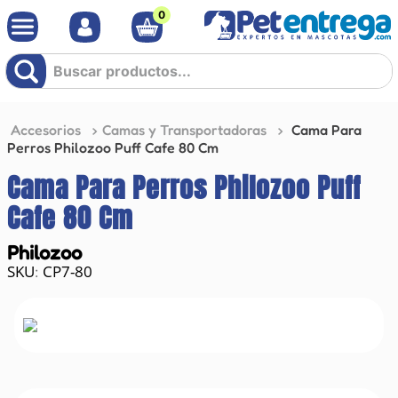
0
Buscar productos...
Accesorios
Camas y Transportadoras
Cama Para
Perros Philozoo Puff Cafe 80 Cm
Cama Para Perros Philozoo Puff
Cafe 80 Cm
Philozoo
CP7-80
: