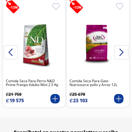
-
10
%
-
10
%
Comida Seca Para Perro N&D
Comida Seca Para Gato
Prime Frango Adulto Mini 2.5 Kg
Nutrisource pollo y Arroz 12L
₡
21
750
₡
25
670
₡
19
575
₡
23
103