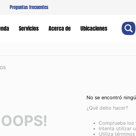
Preguntas frecuentes
Buscar
enda
Servicios
Acerca de
Ubicaciones
OS
No se encontró ning
¿Qué debo hacer?
OOPS!
Comprueba los 
Intenta utilizar 
Utiliza término