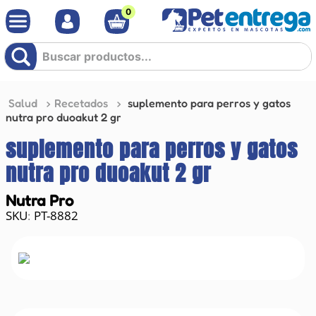
0
Buscar productos...
Salud
Recetados
suplemento para perros y gatos
nutra pro duoakut 2 gr
suplemento para perros y gatos
nutra pro duoakut 2 gr
Nutra Pro
PT-8882
: