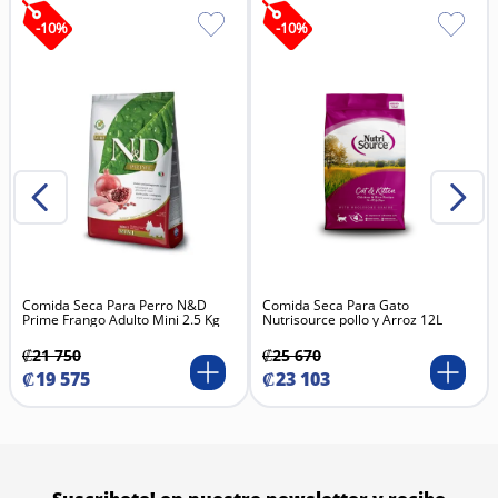
-
10
%
-
10
%
Comida Seca Para Perro N&D
Comida Seca Para Gato
Prime Frango Adulto Mini 2.5 Kg
Nutrisource pollo y Arroz 12L
₡
21
750
₡
25
670
₡
19
575
₡
23
103