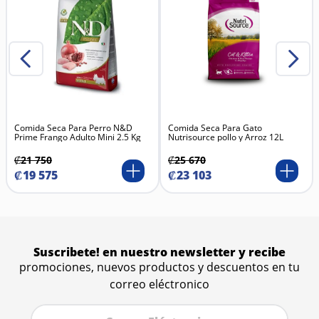
Comida Seca Para Perro N&D
Comida Seca Para Gato
Prime Frango Adulto Mini 2.5 Kg
Nutrisource pollo y Arroz 12L
₡
21
750
₡
25
670
₡
19
575
₡
23
103
Suscribete! en nuestro newsletter y recibe
promociones, nuevos productos y descuentos en tu
correo eléctronico