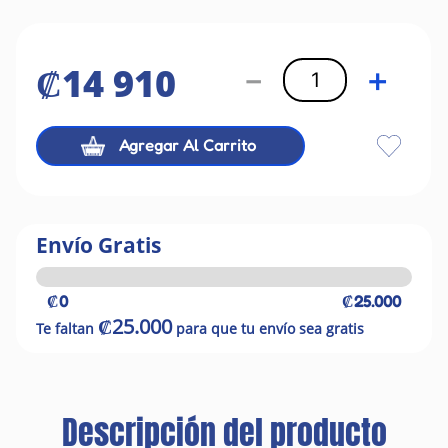
₡
14
910
－
＋
Agregar Al Carrito
Envío Gratis
₡0
₡25.000
₡25.000
Te faltan
para que tu envío sea gratis
Descripción del producto