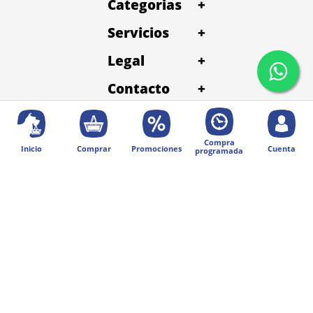
Categorias
+
Servicios
+
Legal
+
Contacto
+
Compra
Inicio
Comprar
Promociones
Cuenta
programada
© 2025 Diseñado por Digital Division.
Todos los derechos reservados | Petentrega
Métodos de pago: