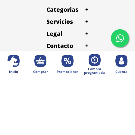
Categorias
+
Servicios
+
Legal
+
Contacto
+
Compra
Inicio
Comprar
Promociones
Cuenta
programada
© 2025 Diseñado por Digital Division.
Todos los derechos reservados | Petentrega
Métodos de pago: