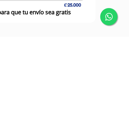
₡25.000
ara que tu envío sea gratis
suaves y flexibles, cintas ajustables para
celo, incontinencia en perros gerontes.