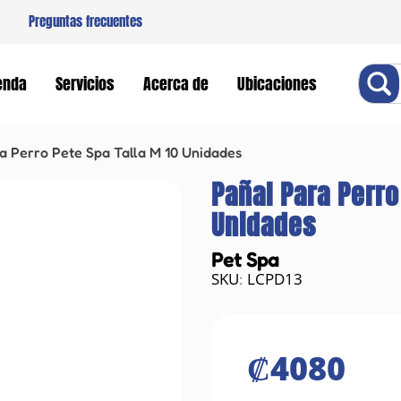
Preguntas frecuentes
Buscar
enda
Servicios
Acerca de
Ubicaciones
a Perro Pete Spa Talla M 10 Unidades
Pañal Para Perro
Unidades
Pet Spa
LCPD13
:
₡
4080