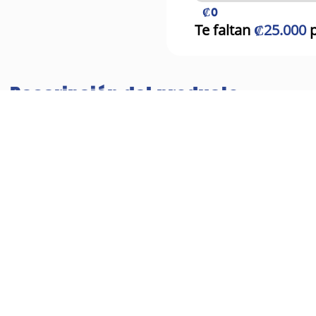
₡0
Te faltan
₡25.000
p
Descripción del producto
 Para Perro Pete Spa Talla M 10 Unidades
eso. Diseñados especialmente para su mascota, bordes extra
ola. Para momentos de recuperación de cirugías, manejo de 
Productos Relacionados