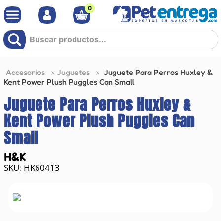
0
Buscar productos...
Accesorios
Juguetes
Juguete Para Perros Huxley &
Kent Power Plush Puggles Can Small
Juguete Para Perros Huxley &
Kent Power Plush Puggles Can
Small
H&K
HK60413
: