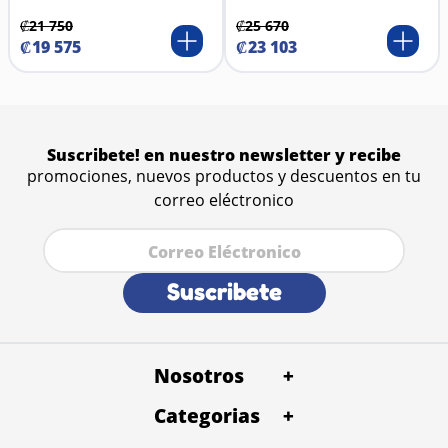
₡
21
750
₡
25
670
₡
19
575
₡
23
103
Suscribete! en nuestro newsletter y recibe
promociones, nuevos productos y descuentos en tu
correo eléctronico
Suscribete
Nosotros
+
Categorias
+