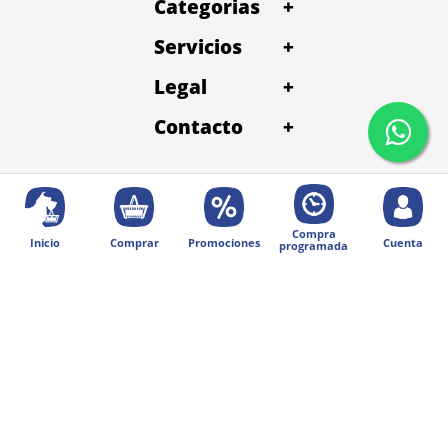
Categorias
+
Servicios
+
Legal
+
Contacto
+
Compra
Inicio
Comprar
Promociones
Cuenta
programada
© 2025 Diseñado por Digital Division.
Todos los derechos reservados | Petentrega
Métodos de pago: