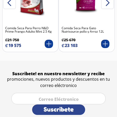
Comida Seca Para Perro N&D
Comida Seca Para Gato
Prime Frango Adulto Mini 2.5 Kg
Nutrisource pollo y Arroz 12L
₡
21
750
₡
25
670
₡
19
575
₡
23
103
Suscribete! en nuestro newsletter y recibe
promociones, nuevos productos y descuentos en tu
correo eléctronico
Suscribete