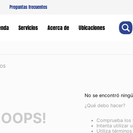
Preguntas frecuentes
Buscar
enda
Servicios
Acerca de
Ubicaciones
OS
No se encontró ning
¿Qué debo hacer?
OOPS!
Comprueba los 
Intenta utilizar 
Utiliza término