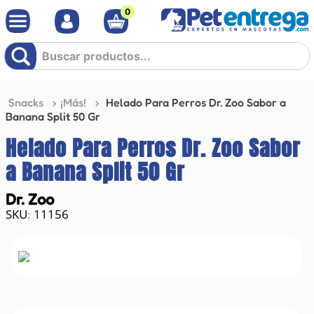
0
Buscar productos...
Snacks
¡Más!
Helado Para Perros Dr. Zoo Sabor a
Banana Split 50 Gr
Helado Para Perros Dr. Zoo Sabor
a Banana Split 50 Gr
Dr. Zoo
11156
: