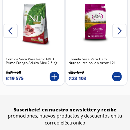
mascota.
Comida Seca Para Perro N&D
Comida Seca Para Gato
Prime Frango Adulto Mini 2.5 Kg
Nutrisource pollo y Arroz 12L
₡
21
750
₡
25
670
₡
19
575
₡
23
103
Suscribete! en nuestro newsletter y recibe
promociones, nuevos productos y descuentos en tu
correo eléctronico