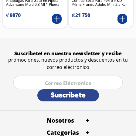
Antipulgas Para Gato En Pipeta
Comida Seca Para Perro N&D
Advantage Multi 0.8 Ml 1 Pipeta
Prime Frango Adulto Mini 2.5 Kg
₡
9870
₡
21
750
Suscribete! en nuestro newsletter y recibe
promociones, nuevos productos y descuentos en tu
correo eléctronico
Suscribete
Nosotros
+
Categorias
+