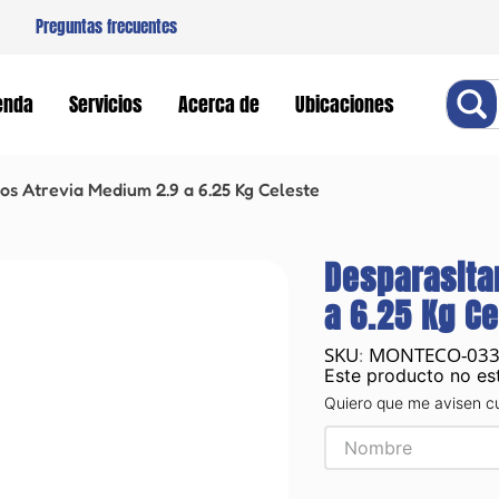
Preguntas frecuentes
Buscar
enda
Servicios
Acerca de
Ubicaciones
os Atrevia Medium 2.9 a 6.25 Kg Celeste
Desparasita
a 6.25 Kg Ce
MONTECO-03
:
Este producto no es
Quiero que me avisen c