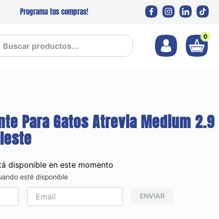
Programa tus compras!
0
 productos...
nte Para Gatos Atrevia Medium 2.9
leste
3
tá disponible en este momento
uando esté disponible
ENVIAR