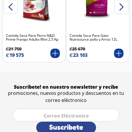
Comida Seca Para Perro N&D
Comida Seca Para Gato
Prime Frango Adulto Mini 2.5 Kg
Nutrisource pollo y Arroz 12L
₡
21
750
₡
25
670
₡
19
575
₡
23
103
Suscribete! en nuestro newsletter y recibe
promociones, nuevos productos y descuentos en tu
correo eléctronico
Suscribete