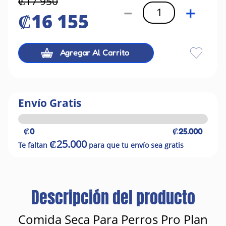
₡
17
950
－
＋
₡
16
155
Agregar Al Carrito
Envío Gratis
₡0
₡25.000
₡25.000
Te faltan
para que tu envío sea gratis
Descripción del producto
Comida Seca Para Perros Pro Plan