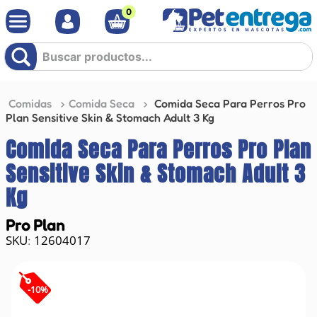
0
Buscar productos...
Comidas
Comida Seca
Comida Seca Para Perros Pro
Plan Sensitive Skin & Stomach Adult 3 Kg
Comida Seca Para Perros Pro Plan
Sensitive Skin & Stomach Adult 3
Kg
Pro Plan
12604017
:
-
10
%