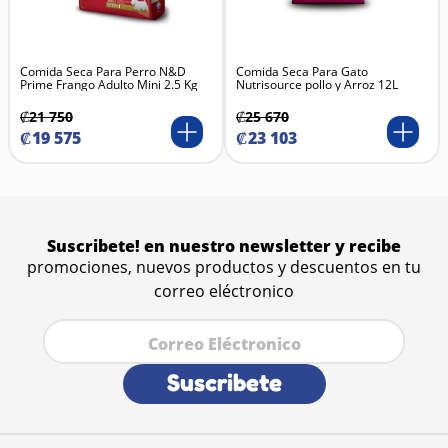
Comida Seca Para Perro N&D
Comida Seca Para Gato
Prime Frango Adulto Mini 2.5 Kg
Nutrisource pollo y Arroz 12L
₡
21
750
₡
25
670
₡
19
575
₡
23
103
Suscribete! en nuestro newsletter y recibe
promociones, nuevos productos y descuentos en tu
correo eléctronico
Suscribete