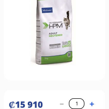
₡
15
910
－
＋