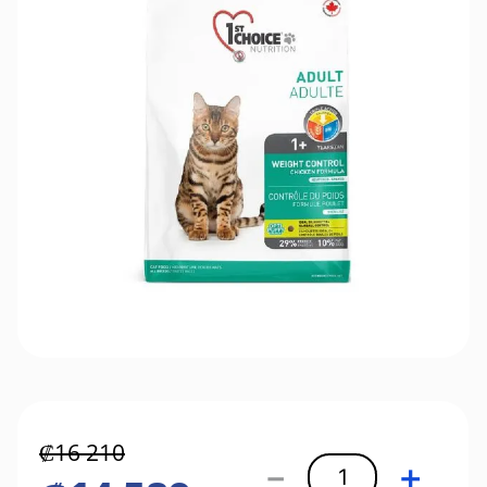
₡
16
210
－
＋