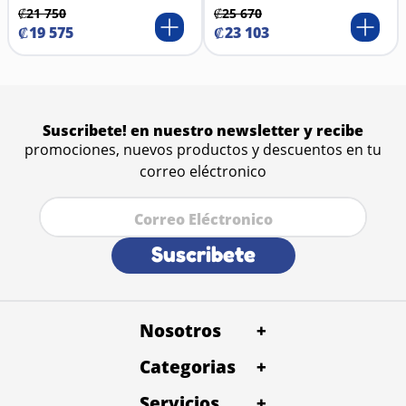
₡
21
750
₡
25
670
₡
19
575
₡
23
103
Suscribete! en nuestro newsletter y recibe
promociones, nuevos productos y descuentos en tu
correo eléctronico
Suscribete
Nosotros
+
Categorias
+
Servicios
+