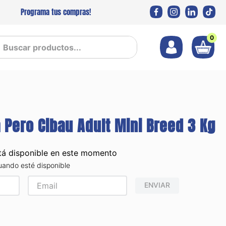
Programa tus compras!
0
 productos...
 Pero Cibau Adult Mini Breed 3 Kg
tá disponible en este momento
uando esté disponible
ENVIAR