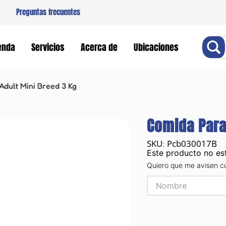
Preguntas frecuentes
Buscar
enda
Servicios
Acerca de
Ubicaciones
Adult Mini Breed 3 Kg
Comida Para
Pcb030017B
:
Este producto no es
Quiero que me avisen c