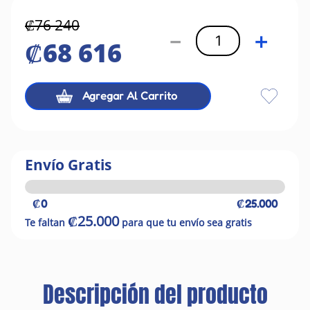
₡
76
240
－
＋
₡
68
616
Agregar Al Carrito
Envío Gratis
₡0
₡25.000
₡25.000
Te faltan
para que tu envío sea gratis
Descripción del producto