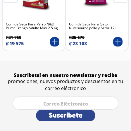
Comida Seca Para Perro N&D
Comida Seca Para Gato
Prime Frango Adulto Mini 2.5 Kg
Nutrisource pollo y Arroz 12L
₡
21
750
₡
25
670
₡
19
575
₡
23
103
Suscribete! en nuestro newsletter y recibe
promociones, nuevos productos y descuentos en tu
correo eléctronico
Suscribete