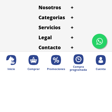
Nosotros
+
Categorias
+
Servicios
+
Legal
+
Contacto
+
Compra
Inicio
Comprar
Promociones
Cuenta
programada
© 2025 Diseñado por Digital Division.
Todos los derechos reservados | Petentrega
Métodos de pago: