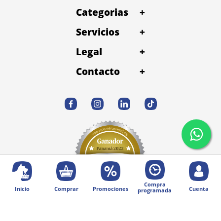
Categorias
+
Humedad (máx.) 8%; Proteína Bruta (mín.)
33%;Extracto Etéreo (mín.) 21,5%; Materia Fibrosa
(máx.) 1,7%; Materia Mineral (máx.)7,5%; Calcio
Servicios
+
(mín.) 0,7%; Calcio (máx.) 1,3%; Fósforo (mín.) 0,8%;
Sodio (mín.)4.000mg/kg; Potasio (mín.) 8.000mg/kg;
Legal
+
DL-Metionina (mín.) 7.000mg/kg; L-Carnitina (mín.)
500mg/kg; Taurina (mín.) 2.500mg/kg; Manano-
Contacto
+
Oligosacáridos (mín.)400mg/kg; Fructo-
Oligosacáridos (mín.) 6.000mg/kg; Beta caroteno
(mín.) 1,5mg/kg;Luteína (mín.) 1,5mg/kg; Omega 6
(mín.) 33g/kg; Omega 3 (mín.) 6.000mg/kg; Ácido
Eicosapentaenoico (EPA) (mín.) 1.000mg/kg; Ácido
Docosahexaenoico (DHA) (mín.) 1.500mg/kg; E.
Metabolizable 4.170kcal/kg.
Compra
Inicio
Comprar
Promociones
Cuenta
programada