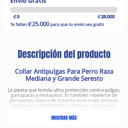
Envío Gratis
₡0
₡25.000
₡25.000
Te faltan
para que tu envío sea gratis
Descripción del producto
Collar Antipulgas Para Perro Raza
Mediana y Grande Seresto
La pipeta que brinda ultra protección contra pulgas,
garrapatas y mosquitos. Es también repelente de
garrapatas, mosca de la punta de la oreja, moscas,
mosquitos y flebótomos (Lutzomyia Longipalpis).
Power® Ultra viene en 5 presentaciones distintas
correspondiente al peso de la mascota, de 2 a 4kg,
MOSTRAR MÁS
de 5 a 10kg, de 11 a 20kg, de 21 a 40kg y de 41 a
60kg.