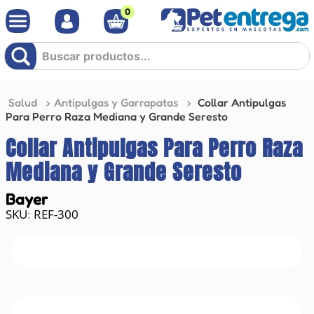
0
Buscar productos...
Salud
Antipulgas y Garrapatas
Collar Antipulgas
Para Perro Raza Mediana y Grande Seresto
Collar Antipulgas Para Perro Raza
Mediana y Grande Seresto
Bayer
REF-300
: