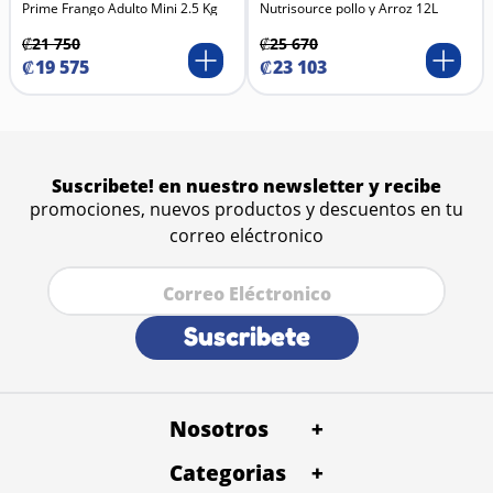
Prime Frango Adulto Mini 2.5 Kg
Nutrisource pollo y Arroz 12L
₡
21
750
₡
25
670
₡
19
575
₡
23
103
Suscribete! en nuestro newsletter y recibe
promociones, nuevos productos y descuentos en tu
correo eléctronico
Suscribete
Nosotros
+
Categorias
+