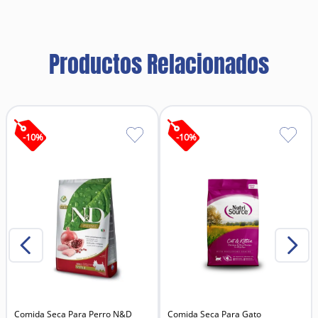
Se puede aplicar en cualquier momento, aún
después de un baño, no hay que esperar mucho,
solo hace falta que la mascota esté seca.
Productos Relacionados
-
10
%
-
10
%
Comida Seca Para Perro N&D
Comida Seca Para Gato