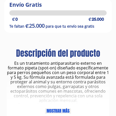
Envío Gratis
₡0
₡25.000
₡25.000
Te faltan
para que tu envío sea gratis
Descripción del producto
Es un tratamiento antiparasitario externo en
formato pipeta (spot-on) diseñado específicamente
para perros pequeños con un peso corporal entre 1
y 5 kg. Su fórmula avanzada está formulada para
proteger al animal y su entorno contra parásitos
externos como pulgas, garrapatas y otros
ectoparásitos comunes en mascotas, ofreciendo
control, prevención y repelencia con una sola
aplicación mensual.
Este tipo de productos son habituales en
programas de prevención veterinaria ya que no solo
MOSTRAR MÁS
actúan sobre el perro, sino que también