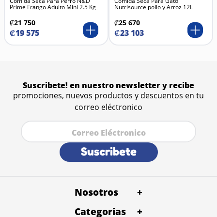
Comida Seca Para Perro N&D
Comida Seca Para Gato
Prime Frango Adulto Mini 2.5 Kg
Nutrisource pollo y Arroz 12L
₡
21
750
₡
25
670
₡
19
575
₡
23
103
Suscribete! en nuestro newsletter y recibe
promociones, nuevos productos y descuentos en tu
correo eléctronico
Suscribete
Nosotros
+
Categorias
+