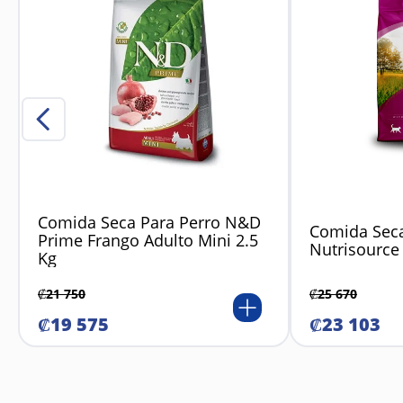
Comida Seca Para Perro N&D
Comida Seca
Prime Frango Adulto Mini 2.5
Nutrisource 
Kg
₡
21
750
₡
25
670
₡
19
575
₡
23
103