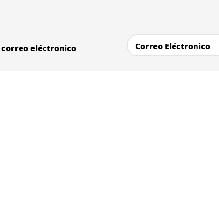
correo eléctronico
Servicios
Legal
Baño y Peluqueria
Términos y 
Conslta Veterinaria
Politica de 
Desparacitación
Politica de 
Vacunación
Términos p
Profilaxis dental
Envio Expre
Diagnostico