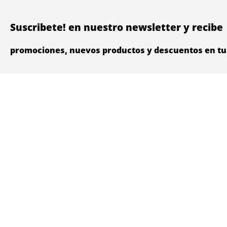
Suscribete! en nuestro newsletter y recibe
promociones, nuevos productos y descuentos en tu 
Nosotros
Categorias
Quienes Somos
Comidas
Petentrega Colombia
Snacks
Petentrega Panamá
Accesorios
Vetentrega
Salud
Juguetes