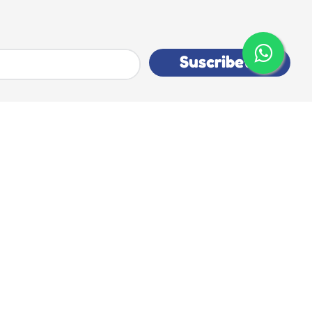
Suscribete
Contacto
condiciones
WhatsApp
devolución
Correo electrónico
privacidad y datos
Telefono
romoción 5+1
ss 60 minutos