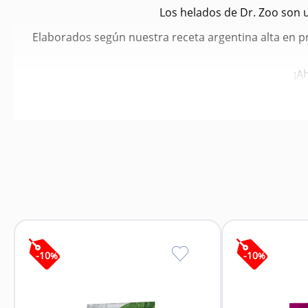
Los helados de Dr. Zoo son 
Elaborados según nuestra receta argentina alta en p
¡A
Son 
Conseg
Dale u
Se r
-
10
-
10
%
%