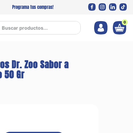
Programa tus compras!
0
 productos...
os Dr. Zoo Sabor a
o 50 Gr